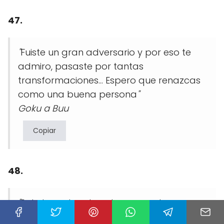
47.
"
Fuiste un gran adversario y por eso te
admiro, pasaste por tantas
transformaciones... Espero que renazcas
como una buena persona
"
Goku a Buu
Copiar
48.
"
Solo los cobardes atacan por la
espalda
"