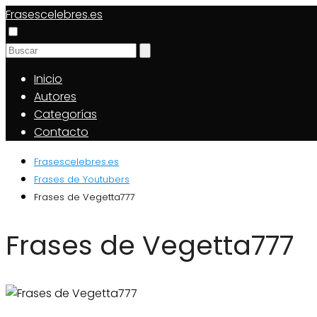
Frasescelebres.es
Inicio
Autores
Categorías
Contacto
Frasescelebres.es
Frases de Youtubers
Frases de Vegetta777
Frases de Vegetta777