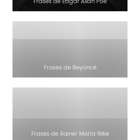
Frases de Edgar Allan Poe
Frases de Beyoncé
Frases de Rainer María Rilke