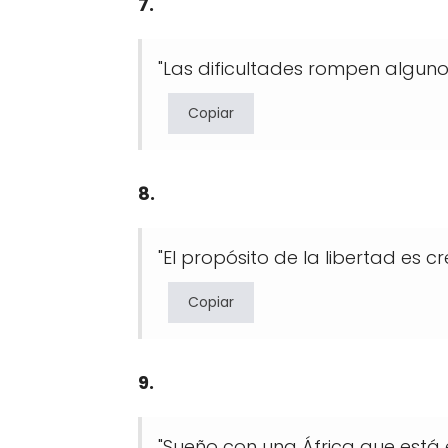
7.
"Las dificultades rompen alguno
Copiar
8.
"El propósito de la libertad es c
Copiar
9.
"Sueño con una África que está