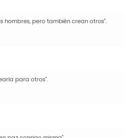
s hombres, pero también crean otros".
rearla para otros".
 en paz consigo misma".