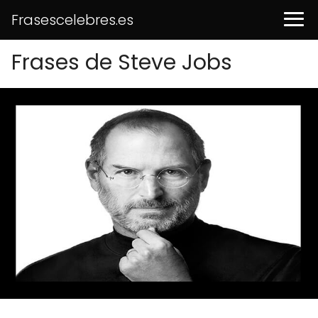
Frasescelebres.es
Frases de Steve Jobs