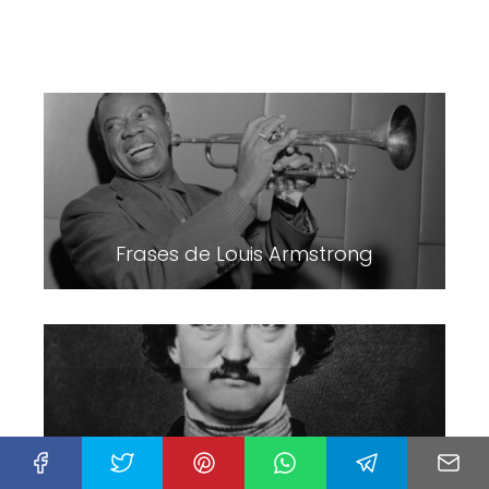
Frases de Louis Armstrong
Frases de Edgar Allan Poe