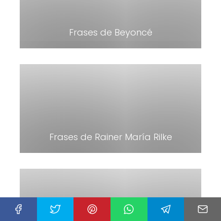
Frases de Beyoncé
Frases de Rainer María Rilke